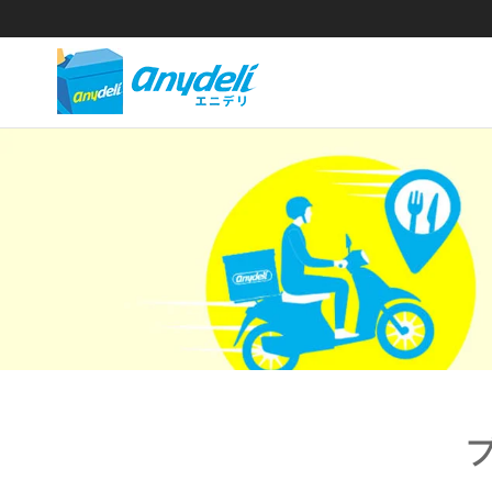
anydeli
店
舗
株式
同
会社
価
格
公式
フ
サイ
ー
ド
ト
デ
リ
バ
リ
ー
サ
ー
ビ
ス