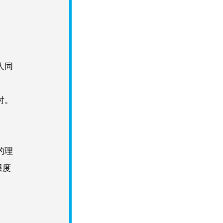
人同
时。
的理
限度