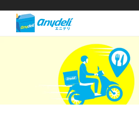
安
店
铺
得
同
利
价
送
有
餐
限
服
务
公
司
官
方
网
站