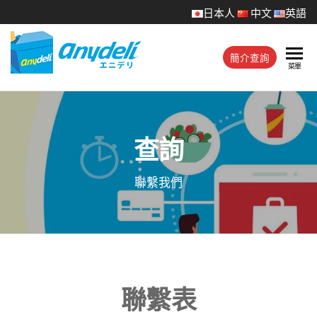
日本人
中文
英語
安
簡介查詢
店
菜單
鋪
得
同
利
價
送
有
查詢
餐
限
服
務
公
聯繫我們
司
官
方
網
站
聯繫表